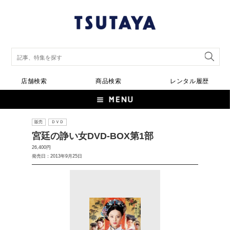
店舗検索
商