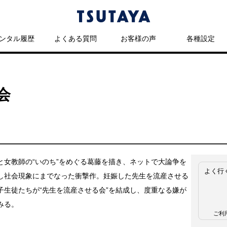
ンタル履歴
よくある質問
お客様の声
各種設定
会
と女教師の“いのち”をめぐる葛藤を描き、ネットで大論争を
よく行
し社会現象にまでなった衝撃作。妊娠した先生を流産させる
子生徒たちが“先生を流産させる会”を結成し、度重なる嫌が
みる。
ご利