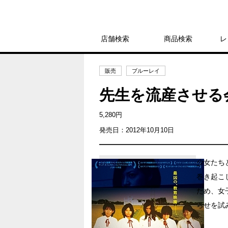
店舗検索
商品検索
レ
販売
ブルーレイ
先生を流産させる
5,280円
発売日：2012年10月10日
少女たち
巻き起こ
ため、女
らせを試