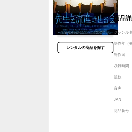
商品詳
ジャンル
制作年（
レンタルの商品を探す
制作国
収録時間
組数
音声
JAN
商品番号