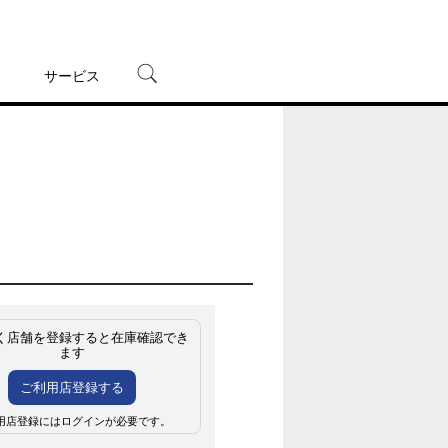
サービス
宅配レンタル
オンラインゲーム
TSUTAYAプレミアムNEXT
蔦屋書店
く店舗を登録すると在庫確認でき
ます
ご利用店登録する
用店登録にはログインが必要です。