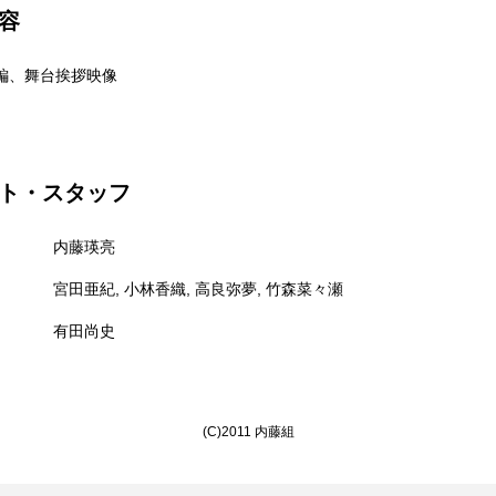
容
編、舞台挨拶映像
ト・スタッフ
内藤瑛亮
宮田亜紀, 小林香織, 高良弥夢, 竹森菜々瀬
有田尚史
(C)2011 内藤組