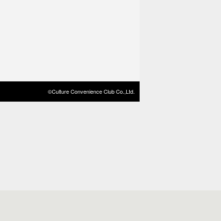
©Culture Convenience Club Co.,Ltd.