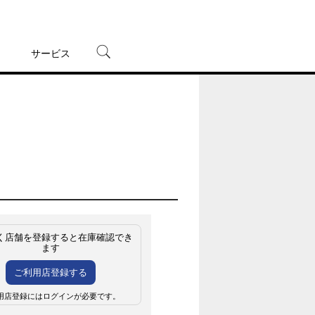
サービス
宅配レンタル
オンラインゲーム
TSUTAYAプレミアムNEXT
蔦屋書店
く店舗を登録すると在庫確認でき
ます
ご利用店登録する
用店登録にはログインが必要です。