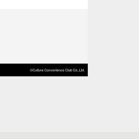
©Culture Convenience Club Co.,Ltd.