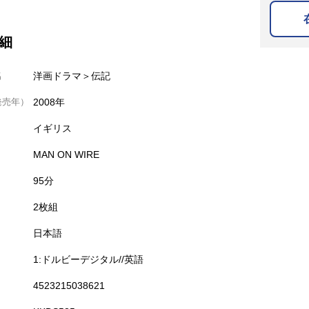
細
名
洋画ドラマ＞伝記
発売年）
2008年
イギリス
MAN ON WIRE
95分
2枚組
日本語
1:ドルビーデジタル//英語
4523215038621