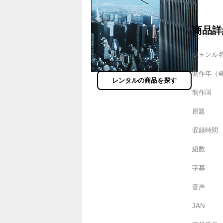
商品詳
ジャンル
制作年（
レンタルの商品を探す
制作国
原題
収録時間
組数
字幕
音声
JAN