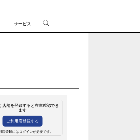
サービス
宅配レンタル
オンラインゲーム
TSUTAYAプレミアムNEXT
蔦屋書店
く店舗を登録すると在庫確認でき
ます
ご利用店登録する
用店登録にはログインが必要です。