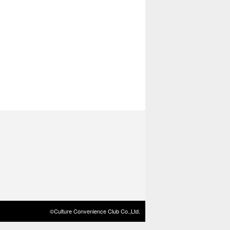
©Culture Convenience Club Co.,Ltd.