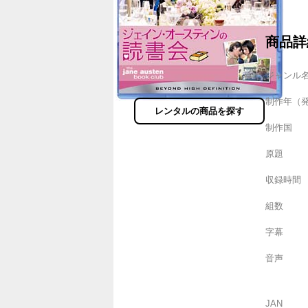
商品詳
ジャンル
制作年（
レンタルの商品を探す
制作国
原題
収録時間
組数
字幕
音声
JAN