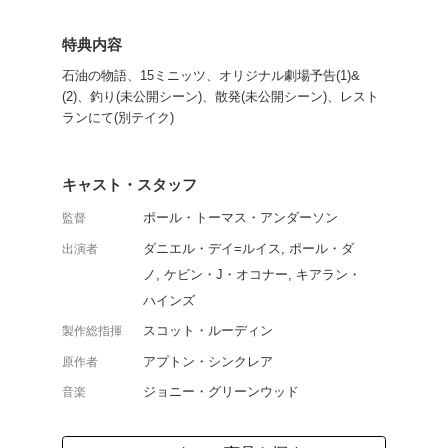
デイ=ルイスを主演に迎
り当てアメリカンドリー
を手にした男の人生を描
ナーのブルーレイ2,500円
よく行く店舗を登
ご利
ご利用店登録に