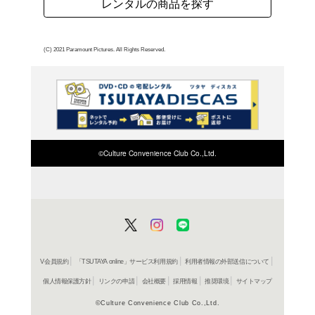
在庫の
商品詳細
洋画ドラ
ジャンル名
2007年
制作年（発売
年）
アメリカ
制作国