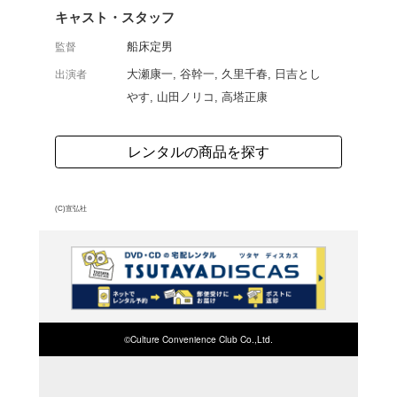
部「幽霊党の逆襲篇」の
金品を強奪するという奇
霊党と名乗る謎の一味に
れ...。第9話から最終第
よく行く店舗を登
ご利
ご利用店登録に