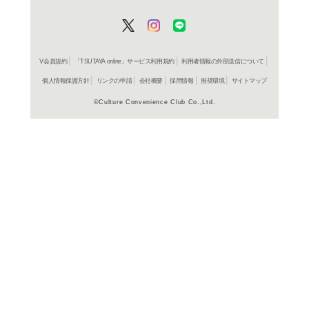
在庫の
商品詳細
邦画特撮S
ジャンル名
1958年
制作年（発売
年）
日本
制作国