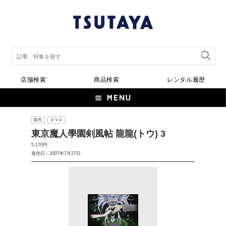
店舗検索
商