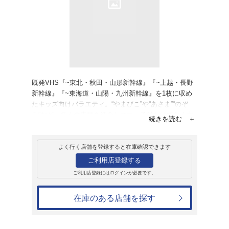
販売
ＤＶＤ
乗りたいな!しん
2,178円
発売日：2005年10月21日