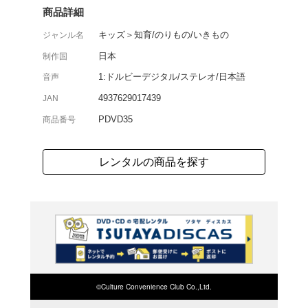
既発VHS『~東北・秋