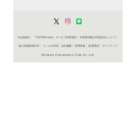
新幹線』『~東海道・山
たキッズ向けバラエティ。
み”など、多くの車種を
人までも魅了する新幹線
よく行く店舗を登
ご利
ご利用店登録に