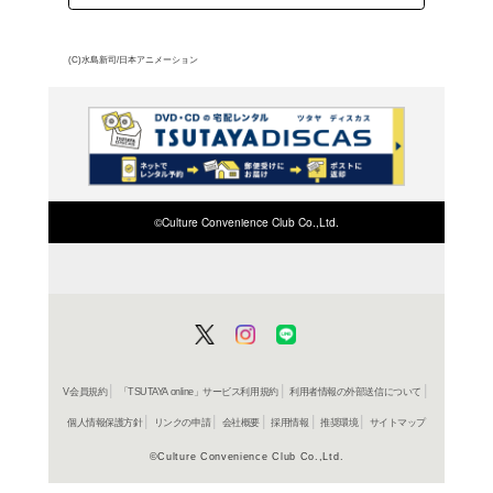
ら、各5話ずつを収録して
よく行く店舗を登
ご利
ご利用店登録に
在庫の