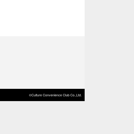
©Culture Convenience Club Co.,Ltd.