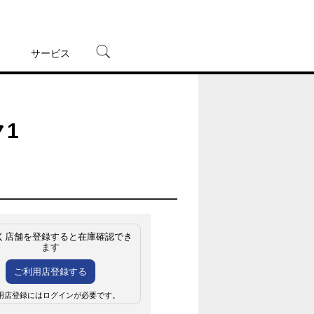
サービス
宅配レンタル
オンラインゲーム
1
TSUTAYAプレミアムNEXT
蔦屋書店
く店舗を登録すると在庫確認でき
ます
ご利用店登録する
用店登録にはログインが必要です。