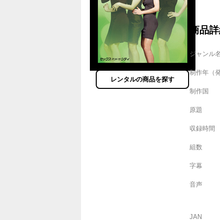
商品詳
ジャンル
制作年（
レンタルの商品を探す
制作国
原題
収録時間
組数
字幕
音声
JAN