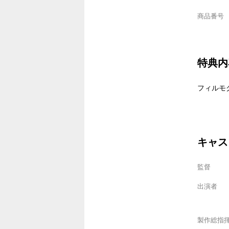
商品番号
特典内
フィルモ
キャス
監督
出演者
製作総指