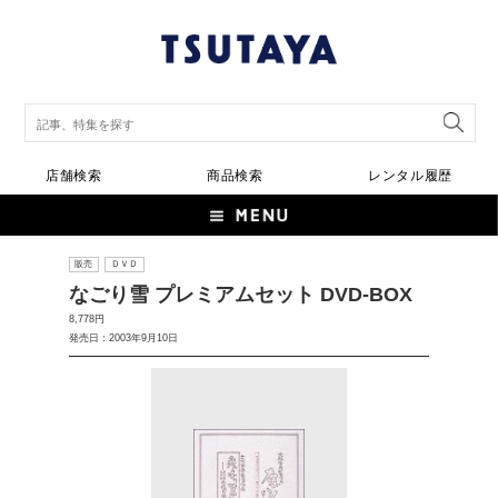
店舗検索
商