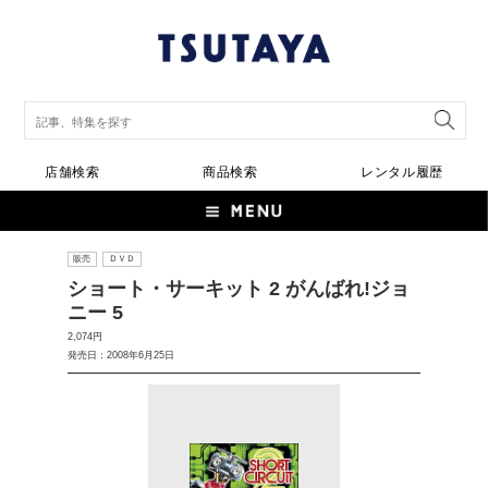
店舗検索
商