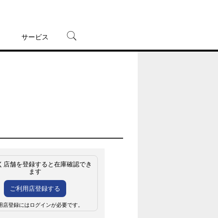
サービス
宅配レンタル
オンラインゲーム
TSUTAYAプレミアムNEXT
蔦屋書店
く店舗を登録すると在庫確認でき
ます
ご利用店登録する
用店登録にはログインが必要です。