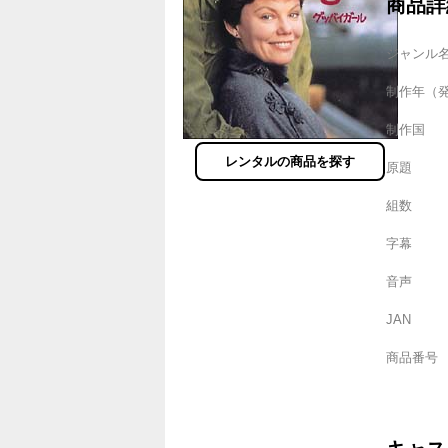
商品詳
ジャンル
制作年（
制作国
レンタルの商品を探す
原題
組数
字幕
音声
JAN
商品番号