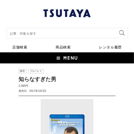
店舗検索
商