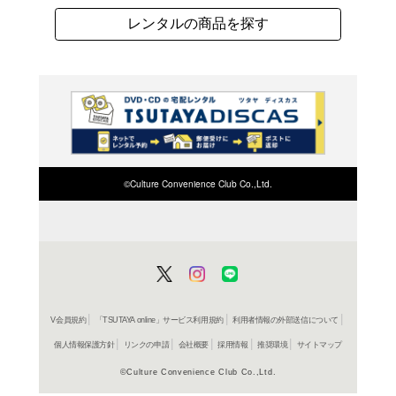
く。少女の名はララ・ル
るが、その時突然、謎の
示を与え、ララ・ルゥを
うが、その最中謎の女が
見たこともない世界に佇
監督が放つ冒険アクショ
よく行く店舗を登
台に少年少女の心の成長
ご利
ご利用店登録に