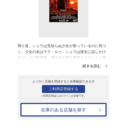
販売
ＤＶＤ
今、そこにいる僕 
7,480円
発売日：2000年2月25日