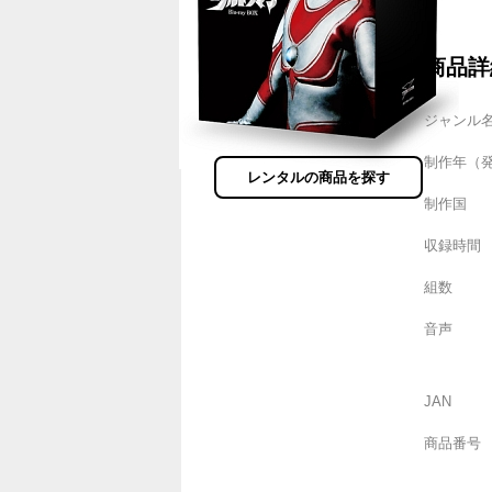
商品詳
ジャンル
制作年（
レンタルの商品を探す
制作国
収録時間
組数
音声
JAN
商品番号