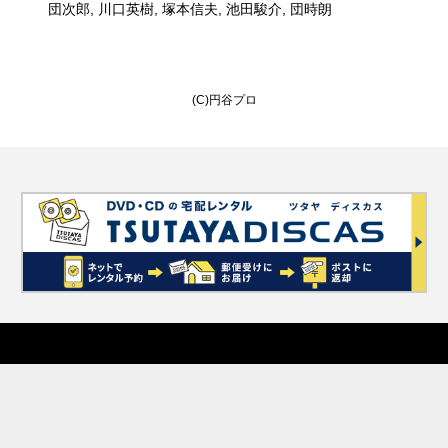
団次郎, 川口英樹, 塚本信夫, 池田駿介, 団時朗
(C)円谷プロ