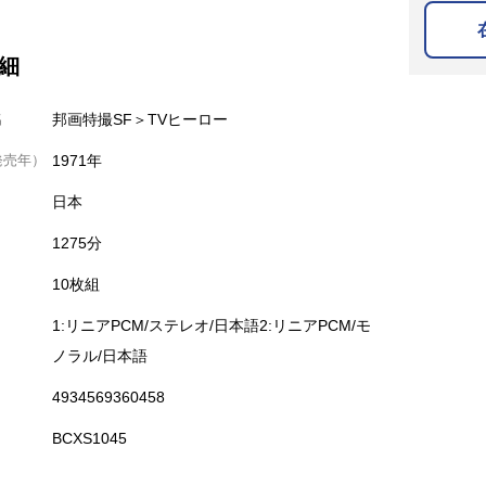
細
名
邦画特撮SF＞TVヒーロー
発売年）
1971年
日本
1275分
10枚組
1:リニアPCM/ステレオ/日本語2:リニアPCM/モ
ノラル/日本語
4934569360458
BCXS1045