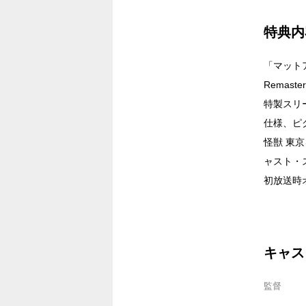
特典内
「マットア
Remas
特製スリ
仕様、ピ
怪獣 東
ャスト・
初放送時
キャス
監督