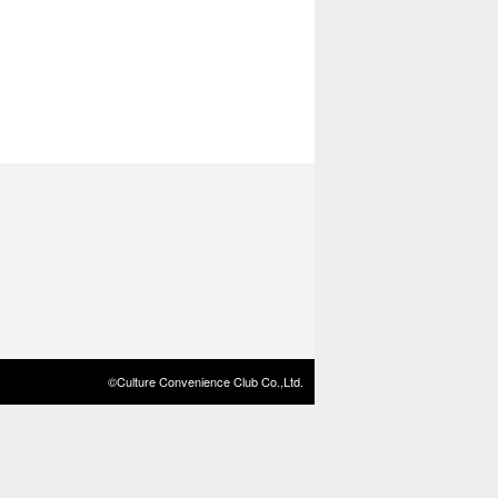
©Culture Convenience Club Co.,Ltd.