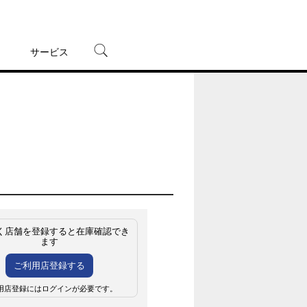
サービス
宅配レンタル
オンラインゲーム
TSUTAYAプレミアムNEXT
蔦屋書店
く店舗を登録すると在庫確認でき
ます
ご利用店登録する
用店登録にはログインが必要です。