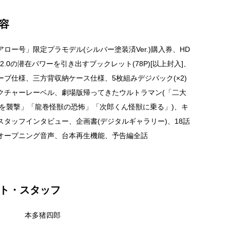
容
ロー号」限定プラモデル(シルバー塗装済Ver.)購入券、HD
ter2.0の潜在パワーを引き出すブックレット(78P)[以上封入]、
ーブ仕様、三方背収納ケース仕様、5枚組みデジパック(×2)
クチャーレーベル、劇場版帰ってきたウルトラマン(「二大
京を襲撃」「龍巻怪獣の恐怖」「次郎くん怪獣に乗る」)、キ
スタッフインタビュー、企画書(デジタルギャラリー)、18話
オープニング音声、台本再生機能、予告編全話
ト・スタッフ
本多猪四郎