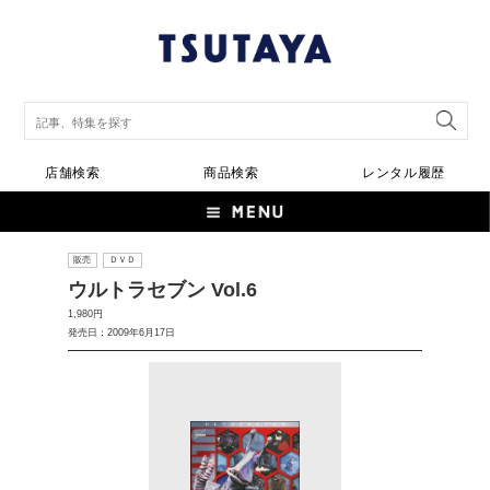
店舗検索
商