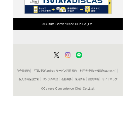
在庫の
商品詳細
洋画SF＞
ジャンル名
1976年
制作年（発売
年）
アメリカ
制作国