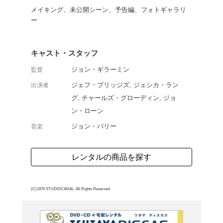
匠、ジョン・ギラーミン
名作『キングコング』を
フ・ブリッジス、ジェシカ・
Best Library”。
よく行く店舗を登
ご利
ご利用店登録に