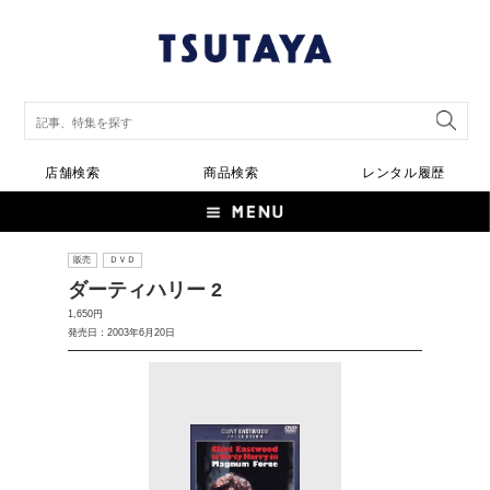
店舗検索
商