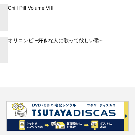
のシェドン
Chill Pill Volume VIII
ートで
ク天国
オリコンピ ~好きな人に歌って欲しい歌~
恋人
ロムナード
くハートが
んだ
リンの灯は消えず
天国
・モァ・プリーズ
デイト
トは泣いている
ろブーガルー