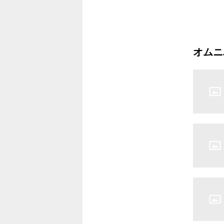
4.恋のGT
5.東京
6.青春ア
オムニ
7.恋のジ
8.涙のド
9.チーク
10.恋は
11.星の
12.帰っ
13.想い
14.太陽
15.真
16.星降
17.浜辺
18.白い
19.レッ