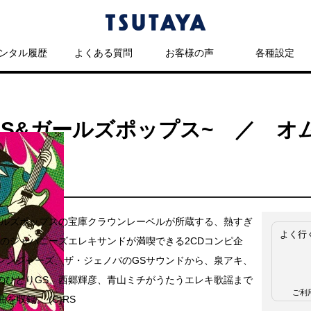
ンタル履歴
よくある質問
お客様の声
各種設定
GS&ガールズポップス~ ／ オ
ールズポップスの宝庫クラウンレーベルが所蔵する、熱すぎ
よく行
年代のジャパニーズエレキサンドが満喫できる2CDコンピ企
レンジャーズ、ザ・ジェノバのGSサウンドから、泉アキ、
のひとりGS、西郷輝彦、青山ミチがうたうエレキ歌謡まで
ご利
曲を収録。 (C)RS