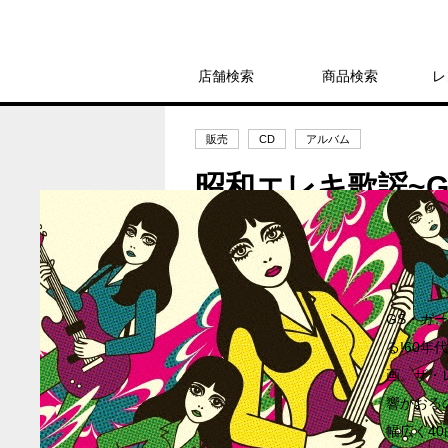
店舗検索
商品検索
レ
販売
CD
アルバム
昭和エレキ歌謡~
3,500円
発売日：2026年8月5日
GS・ガ
る!60
画。ザ・
響かおる
幅広く40