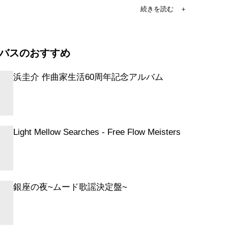
・ア・ゴー・ゴー
 ゴーゴー
バスのおすすめ
ェット
ラム
浜圭介 作曲家生活60周年記念アルバム
 チーク
太陽
舞踏会
ておくれ
Light Mellow Searches - Free Flow Meisters
出の赤いパラソル
と遊ぼう
赤なリボンとおさげのあの娘
る渚
銀座の夜~ムード歌謡決定盤~
で逢えるさ
貝がら
ツ・ゴー!高校レモン娘