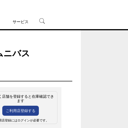
サービス
宅配レンタル
オンラインゲーム
ムニバス
TSUTAYAプレミアムNEXT
蔦屋書店
く店舗を登録すると在庫確認でき
ます
ご利用店登録する
用店登録にはログインが必要です。