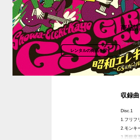
商品詳
ジャンル
レンタルの商品を探す
JAN
商品番号
収録曲
Disc.1
1.フリフ
2.モンキ
3.西銀座