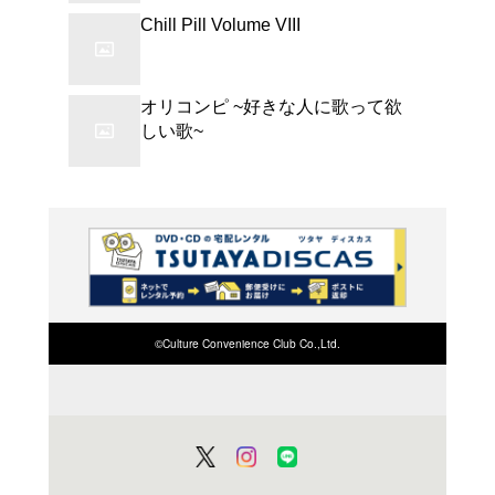
ロカビリー・リヴァイヴ
が集結したクリスマス・
のスリム・ジム・ファン
し、「ジングル・ベル」
ォー・クリスマス」など
再構築。パーティーを盛り
よく行く店舗を登
ご利