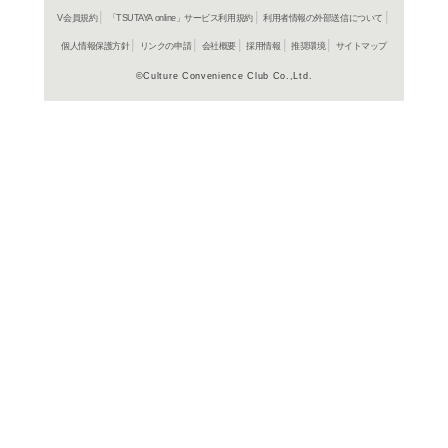
ご利用店登録に
在庫の
商品詳細
ロック&ポ
ジャンル名
452618076
JAN