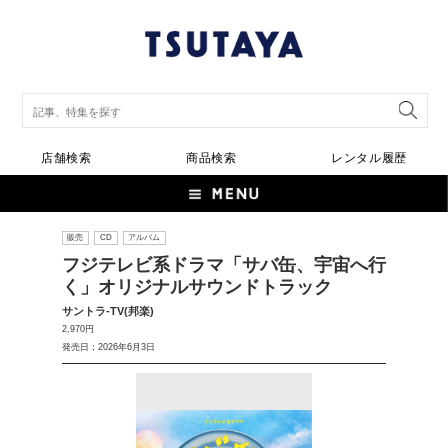
店舗検索
商