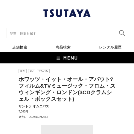
店舗検索
商