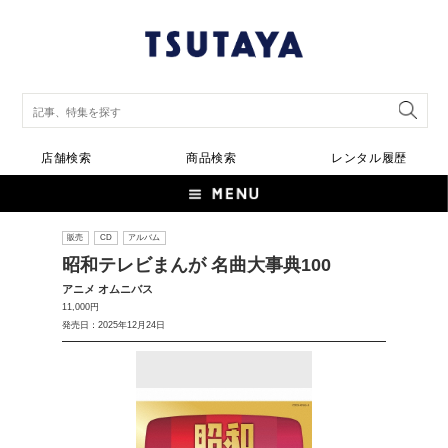
店舗検索
商