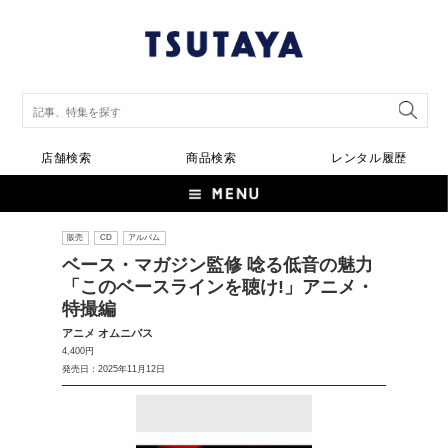
店舗検索
商