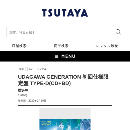
店舗検索
商