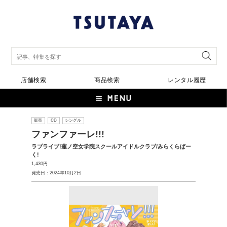
店舗検索
商