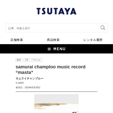
店舗検索
商