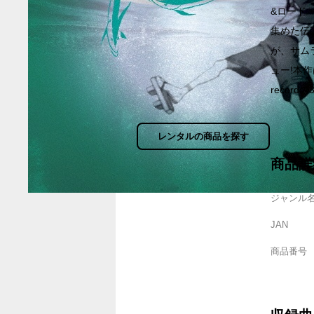
&ロード・
集めた伝説的
が、サム
ュー!本作は
record
レンタルの商品を探す
商品詳
ジャンル
JAN
商品番号