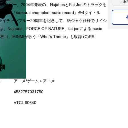
ご利
ムービー。2004年発表の、NujabesとFat Jonのトラックを
CD『samurai champloo music record』全4タイトル
ライチャンプルー20周年を記念して、紙ジャケ仕様でリイシ
、Nujabes、FORCE OF NATURE、fat jonによるmusic
の3枚目。MINMIが歌う「Who`s Theme」も収録 (C)RS
細
名
アニメ/ゲーム＞アニメ
4582757031750
VTCL 60640