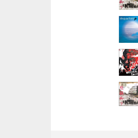
15.kodama
16.silver
17.bracel
18.in posi
19.night 
20.not qu
21.labyrin
22.here a
23.Who’s