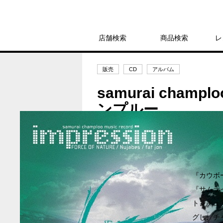
店舗検索
商品検索
レ
販売
CD
アルバム
samurai champ
ンプルー
3,190円
発売日：2024年6月26日
『カウボ
『サムラ
トンチュ
グし、チ