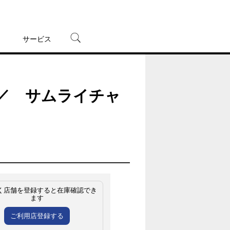
サービス
宅配レンタル
オンラインゲーム
ion” ／ サムライチャ
TSUTAYAプレミアムNEXT
蔦屋書店
く店舗を登録すると在庫確認でき
ます
ご利用店登録する