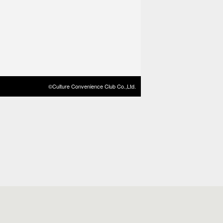
©Culture Convenience Club Co.,Ltd.