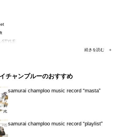
get
ft
STYLE
l
ish
イチャンプルーのおすすめ
lion way of drum
in air in space in air [interlude]
samurai champloo music record “masta”
ry ship
interlude]
i no mai
season
samurai champloo music record “playlist”
 [interlude]
without words