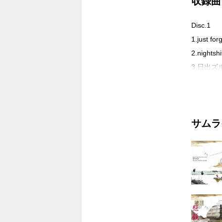
収録曲
Disc.1
1.just for
2.nightshi
3.日出ズル
4.the strol
5.death w
6.set it off
サムラ
7.the mil
8.a space 
9.sanctua
10.haiku [
11.tsurug
12.dead 
13.decade
14.world 