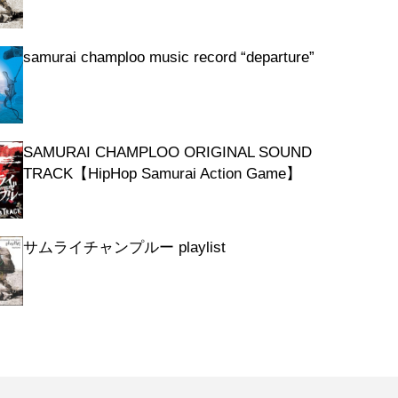
 [interlude]
 morning
samurai champloo music record “departure”
et
tion
out
ite seleah
SAMURAI CHAMPLOO ORIGINAL SOUND
th statistic
TRACK【HipHop Samurai Action Game】
nd there
 Theme
サムライチャンプルー playlist