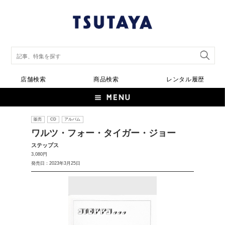
店舗検索
商