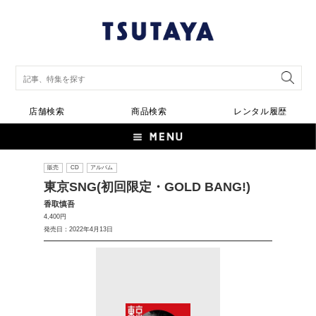
店舗検索
商