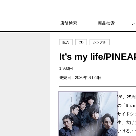
店舗検索
商品検索
レ
販売
CD
シングル
It’s my life/PI
1,980円
発売日：2020年9月23日
V6、25
の「It`s
サイドシン
生、大げ
いけるよ