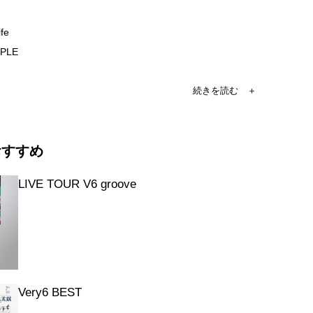
ife
PPLE
PLE [Dance Video]
心!爆弾処理6
おすすめ
5 必笑振り返り座談会
LIVE TOUR V6 groove
Very6 BEST