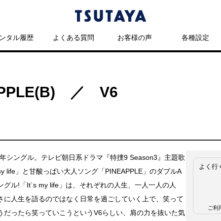
ンタル履歴
よくある質問
お客様の声
各種設定
NEAPPLE(B) ／ V6
周年シングル。テレビ朝日系ドラマ『特捜9 Season3』主題歌
よく行
 my life」と甘酸っぱい大人ソング「PINEAPPLE」のダブルA
グル!「It`s my life」は、それぞれの人生、一人一人の人
さに人生を語るのではなく日常を過ごしていく上で、笑って
ご利
うだったら笑っていこうというV6らしい、肩の力を抜いた気