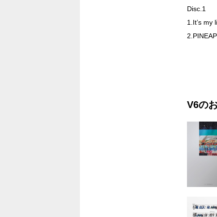
Disc.1
1.It’s my l
2.PINEA
Disc.2
1.PINEAP
2.以心伝
V6の
3.6×2