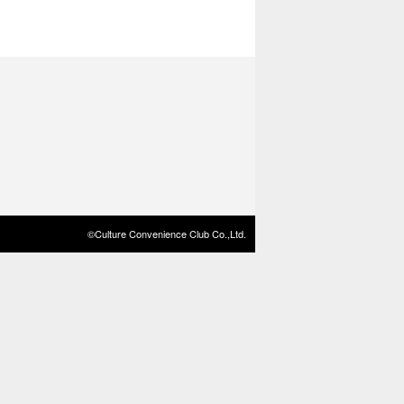
©Culture Convenience Club Co.,Ltd.