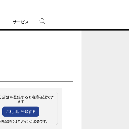
サービス
宅配レンタル
オンラインゲーム
TSUTAYAプレミアムNEXT
蔦屋書店
く店舗を登録すると在庫確認でき
ます
ご利用店登録する
用店登録にはログインが必要です。