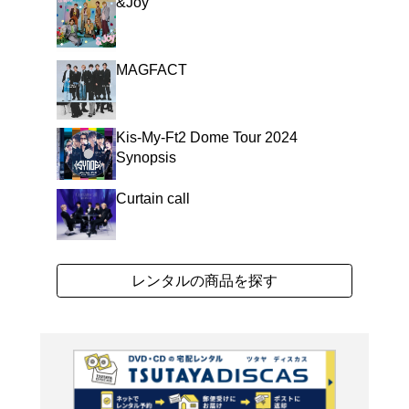
Kis-My-Ft2通算2
曜ナイトドラマ『真夏の少年
「ENDLESS SUMM
ス』CMソング「Saili
ル。 (C)RS
よく行く店舗を登
ご利
ご利用店登録に