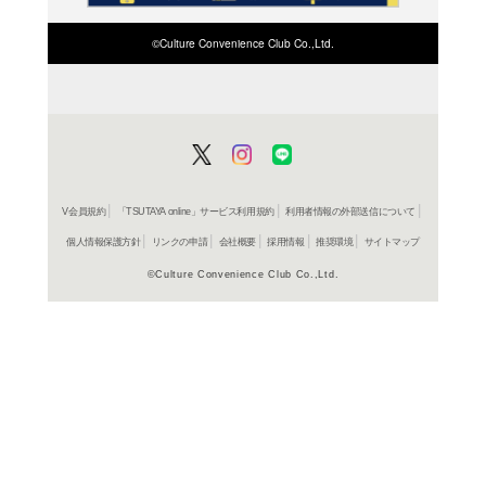
在庫の
商品詳細
J-POP＞J
ジャンル名
498806494
JAN
AVCD 949
商品番号