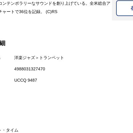
コンテンポラリーなサウンドを創り上げている。全米総合ア
ャートで36位を記録。 (C)RS
細
名
洋楽ジャズ＞トランペット
4988031327470
UCCQ 9487
ト・タイム