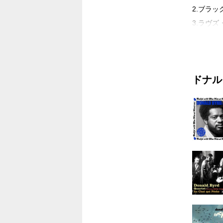
2.ブラッ
3.ラヴ
4.Mr.ト
5.スカイ
6.スロ
ドナル
7.ホエ