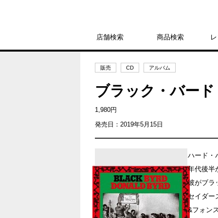
店舗検索
商品検索
レ
販売
CD
アルバム
ブラック・バード
1,980円
発売日：2019年5月15日
ハード・
年代後半
彼がブラ
セイダー
&フォン