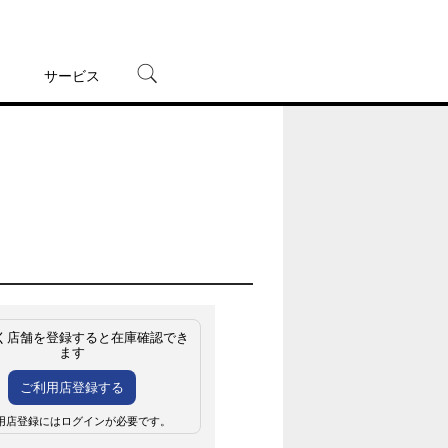
サービス
宅配レンタル
オンラインゲーム
TSUTAYAプレミアムNEXT
蔦屋書店
く店舗を登録すると在庫確認でき
ます
ご利用店登録する
用店登録にはログインが必要です。