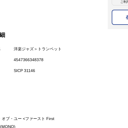
ご利
細
名
洋楽ジャズ＞トランペット
4547366348378
SICP 31146
・オブ・ユー <ファースト First
 (MONO)