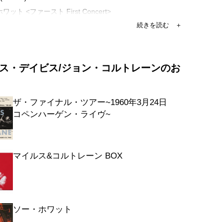
ワット <ファースト First Concert>
・グリーン・ドルフィン・ストリート <フ
rst Concert> (MONO)
ス・デイビス/ジョン・コルトレーンのお
ン <セカンド Second Concert>
ザ・ファイナル・ツアー~1960年3月24日
コペンハーゲン・ライヴ~
バイ・ブラックバード (1960年3月21日
ンピア劇場(セカンド)) (MONO)
ド・ミッドナイト (1960年3月21日パリ
マイルス&コルトレーン BOX
ア劇場(セカンド)) (MONO)
 (1960年3月21日パリ@オランピア劇場
) (MONO)
ーマ (1960年3月21日パリ@オランピア
ソー・ホワット
ド)) (MONO)