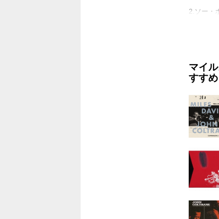
2.ソー・ホ
(MONO)
3.オン
ァースト Fi
マイル
4.ウォーキ
すすめ
(MONO)
Disc.2
1.バイ・
パリ@オラ
2.ラウン
@オランピ
3.オレオ
(セカンド)
4.ザ・テ
劇場(セカン