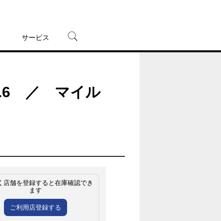
サービス
宅配レンタル
オンラインゲーム
.6 ／ マイル
TSUTAYAプレミアムNEXT
蔦屋書店
く店舗を登録すると在庫確認でき
ます
ご利用店登録する