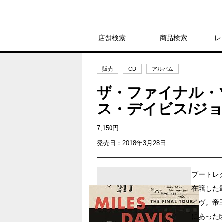
店舗検索
商品検索
レ
販売
CD
アルバム
ザ・ファイナル・ツ
ス・デイビス/ジ
7,150円
発売日：2018年3月28日
ブートレ
在籍した最
イヴ。帝
にあった