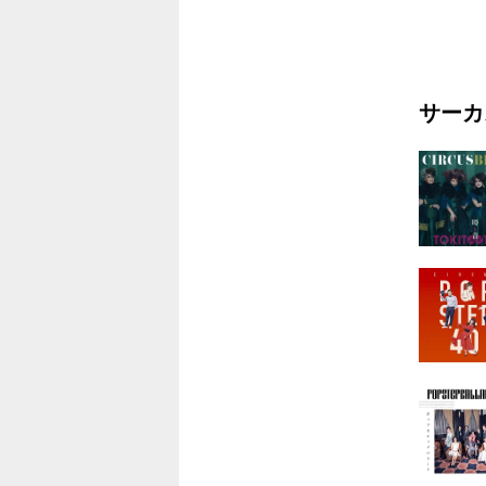
4.二番目
5.デザー
6.Windy 
サーカ
7.昔みたい
8.HIGH 
9.カルナ
10.Tokyo 
11.A LITT
12.WOMA
13.Yes...
14.昔みた
15.Imitati
16.他人
17.心か
18.風色