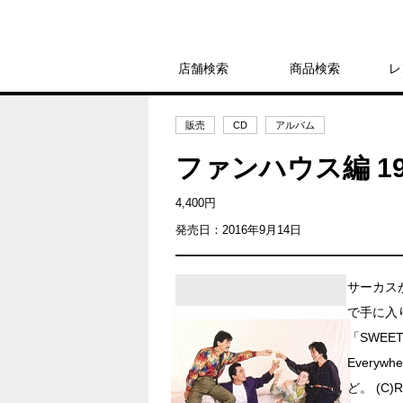
店舗検索
商品検索
レ
販売
CD
アルバム
ファンハウス編 19
4,400円
発売日：2016年9月14日
サーカス
で手に入
「SWEET 
Every
ど。 (C)R