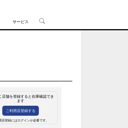
サービス
宅配レンタル
オンラインゲーム
TSUTAYAプレミアムNEXT
蔦屋書店
く店舗を登録すると在庫確認でき
ます
ご利用店登録する
用店登録にはログインが必要です。