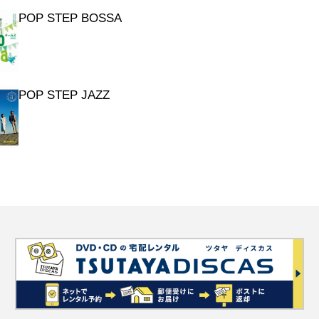
POP STEP BOSSA
vu (デ ジャ ヴュ)
r Two
POP STEP JAZZ
 With Me ~ひとりにしないで~
y
ばん素敵なクリスマス
oes By
hristmas
INATION
トラスト
KING UP IS HARD TO DO
の時間
SHOT