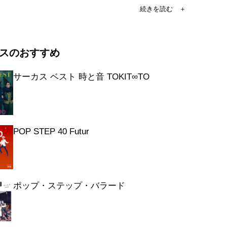
の正解
トは砂漠で
Lady
スのおすすめ
に (1987)
GEAR
サーカス ベスト 時と音 TOKIT∞TO
バル
Bay Story
LE LIE
N IN LOVE
POP STEP 40 Futur
いに (1988)
on
の私 -スローな場面-
ポップ・ステップ・バラード
らありがとう
のメッセージ