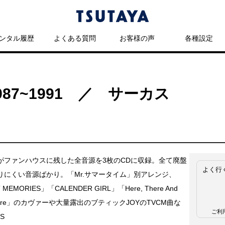
ンタル履歴
よくある質問
お客様の声
各種設定
87~1991 ／ サーカス
がファンハウスに残した全音源を3枚のCDに収録。全て廃盤
よく行
りにくい音源ばかり。「Mr.サマータイム」別アレンジ、
MEMORIES」「CALENDER GIRL」「Here, There And
where」のカヴァーや大量露出のブティックJOYのTVCM曲な
ご利
S