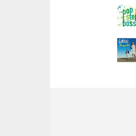
Disc.2
1.Dream
2.Deja 
3.Cute
4.Tea Fo
5.Stay
6.Naturall
7.いち
8.Time G
9.White C
10.FASC
11.コン
12.情景
13.BREA
14.藍色
15.SLIT 