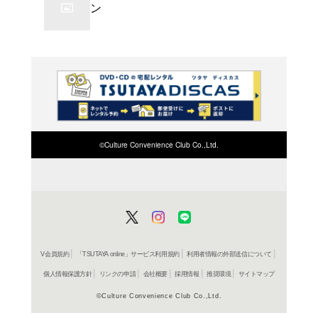
よく行く店舗を登
ご利
ご利用店登録に
在庫の