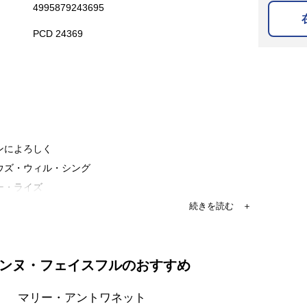
4995879243695
PCD 24369
ドンによろしく
ロウズ・ウィル・シング
ー・ライズ
・モア・オア・レス
ト・ヴィクトリアン・ホロコースト
プライス・オブ・ラヴ
ンヌ・フェイスフルのおすすめ
ーリング・バック
ープ・ウォーター
マリー・アントワネット
・ウルフ