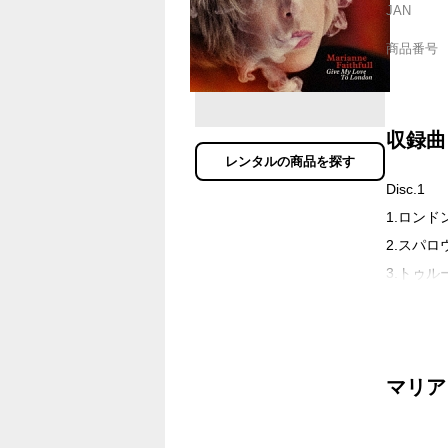
JAN
商品番号
収録曲
レンタルの商品を探す
Disc.1
1.ロン
2.スパ
3.トゥル
4.ラヴ
5.レイ
6.ザ・
マリア
7.フォ
8.ディ
9.マザー