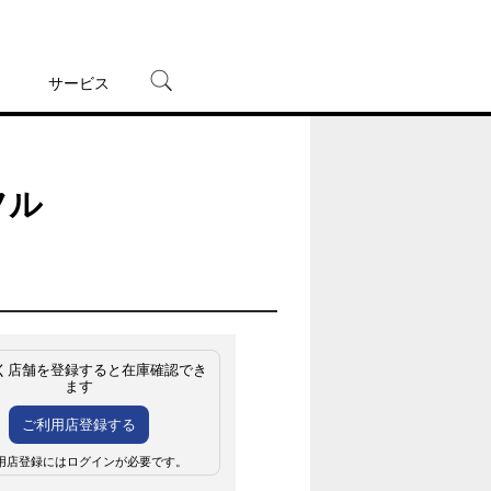
サービス
宅配レンタル
オンラインゲーム
フル
TSUTAYAプレミアムNEXT
蔦屋書店
く店舗を登録すると在庫確認でき
ます
ご利用店登録する
用店登録にはログインが必要です。