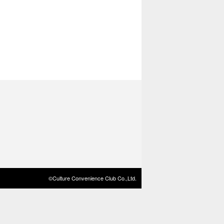
©Culture Convenience Club Co.,Ltd.