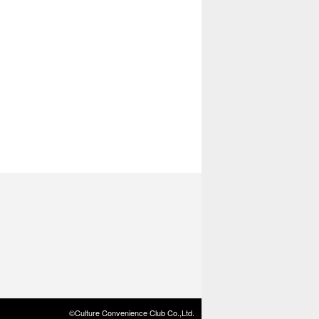
©Culture Convenience Club Co.,Ltd.