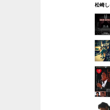
松崎し
7.I’m Livi
8.タンホ
9.TSUNA