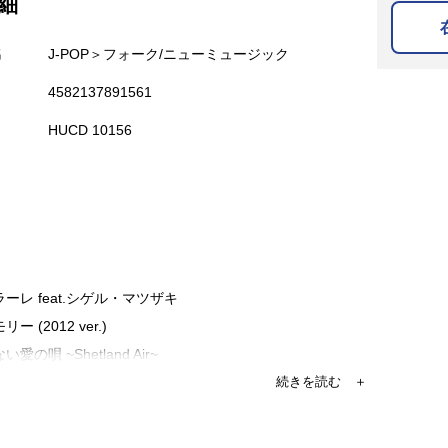
細
名
J-POP＞フォーク/ニューミュージック
4582137891561
HUCD 10156
ラーレ feat.シゲル・マツザキ
ー (2012 ver.)
愛の唄 ~Shetland Air~
のマーチ
y