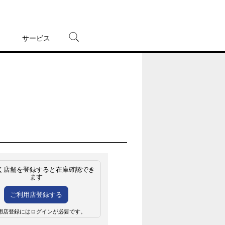
サービス
宅配レンタル
オンラインゲーム
TSUTAYAプレミアムNEXT
蔦屋書店
く店舗を登録すると在庫確認でき
ます
ご利用店登録する
用店登録にはログインが必要です。