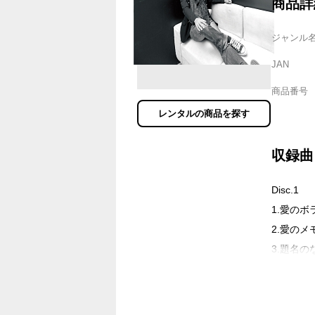
商品詳
ジャンル
JAN
商品番号
レンタルの商品を探す
収録曲
Disc.1
1.愛のボ
2.愛のメモリ
3.題名のない
4.Fallin’
5.オヤコ
6.This Bo