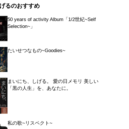
げるのおすすめ
n’ For Your Love
イザー
50 years of activity Album「1/2世紀~Self
MI
Selection~」
たいせつなもの~Goodies~
まいにち、しげる。 愛の日メモリ 美しい
「黒の人生」を、あなたに。
私の歌~リスペクト~