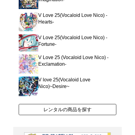
ボーカロイド楽曲のコン
アルバム「V LOVE 2
に収録楽曲を構成し、最新
隠れた名曲、著名なボー
る書き下ろし未発表曲も
ーンの“今”が楽しめる作品。
よく行く店舗を登
ご利