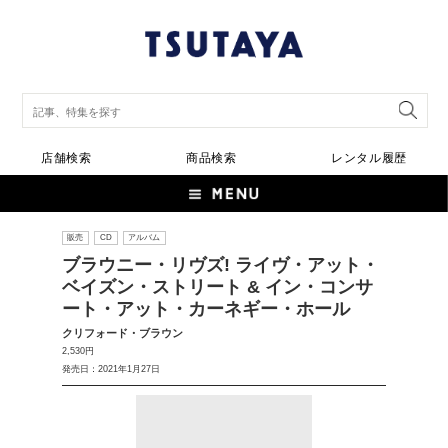
店舗検索
商