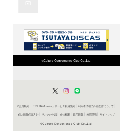
よく行く店舗を登
ご利
ご利用店登録に
在庫の