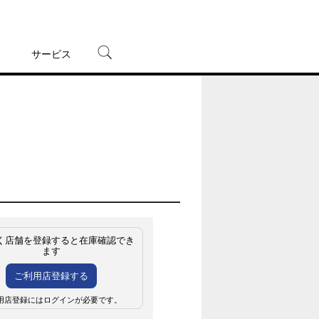
サービス
宅配レンタル
オンラインゲーム
TSUTAYAプレミアムNEXT
蔦屋書店
く店舗を登録すると在庫確認でき
ます
ご利用店登録する
用店登録にはログインが必要です。