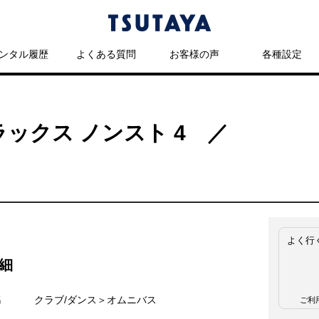
ンタル履歴
よくある質問
お客様の声
各種設定
ラックス ノンスト 4 ／
よく行
細
名
クラブ/ダンス＞オムニバス
ご利