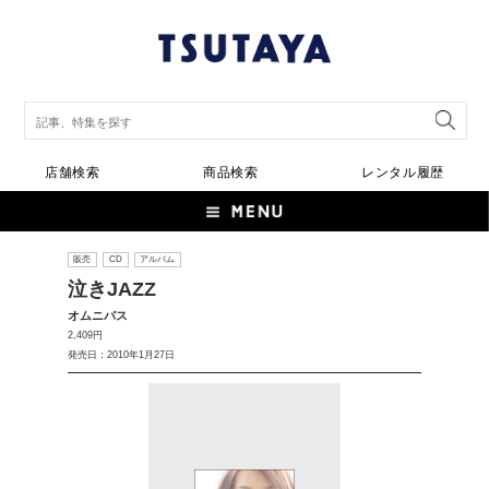
店舗検索
商