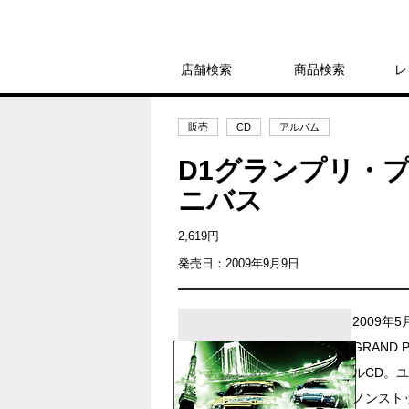
店舗検索
商品検索
レ
販売
CD
アルバム
D1グランプリ・プ
ニバス
2,619円
発売日：2009年9月9日
2009年
GRAND P
ルCD。
ノンストッ