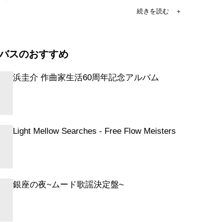
NICAL PLAGUE
ERBOLT BLACKOUT
ON (YOU SEXY THING)
バスのおすすめ
HOOK ME ALL NIGHT LONG
E
浜圭介 作曲家生活60周年記念アルバム
WAY STAR
START MY HEART
 ME TO THE TOP
Light Mellow Searches - Free Flow Meisters
BOYS
 ME ALL YOUR LOVE
R SANDMAN
TION
銀座の夜~ムード歌謡決定盤~
 WORLD
STEPS BEHIND
E SWEET HOME