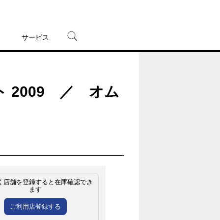
サービス
宅配レンタル
オンラインゲーム
2009 ／ オム
TSUTAYAプレミアムNEXT
蔦屋書店
く店舗を登録すると在庫確認でき
ます
ご利用店登録する