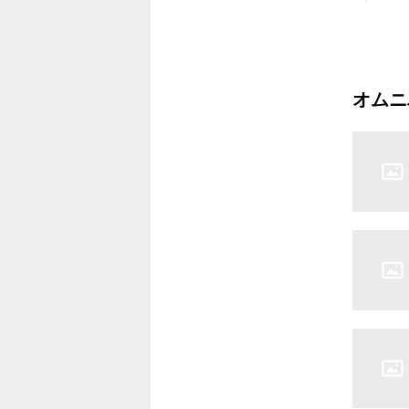
4.MECHA
5.THUND
6.C’ME 
オムニ
7.YOU S
8.ESCAP
9.BURN
10.HIGH
11.KICK
12.TAKE
13.BAD 
14.GIVE
15.ENTE
16.INTUI
17.WILD
18.TWO 
19.HOM