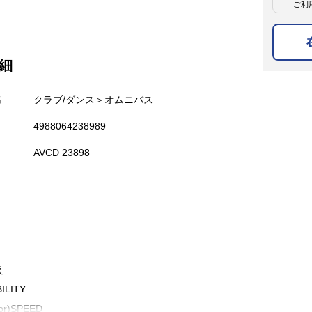
ご利
細
名
クラブ/ダンス＞オムニバス
4988064238989
AVCD 23898
え
ILITY
for)SPEED