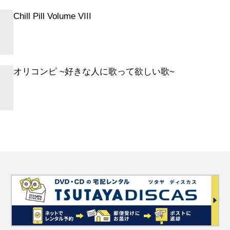
SE DON’T LEAVE ME
Chill Pill Volume VIII
H GONE WILD
OND LIGHT
E ON THE WATER
 TALKIN’ ’BOUT LOVE
オリコンピ ~好きな人に歌って欲しい歌~
SMISSION
TROOPER
ED YEARS
 OF THE DARK
T ROLL
IF YOU CAN