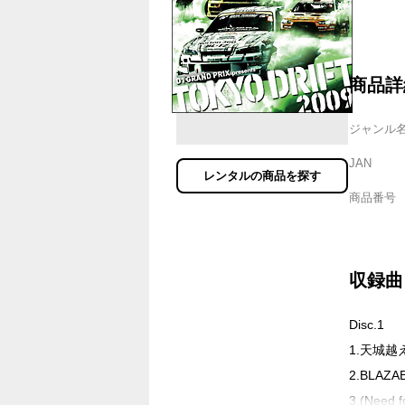
商品詳
ジャンル
JAN
レンタルの商品を探す
商品番号
収録曲
Disc.1
1.天城越
2.BLAZAB
3.(Need 