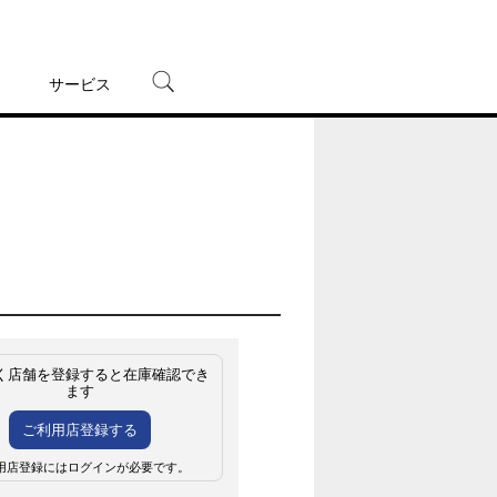
サービス
宅配レンタル
オンラインゲーム
TSUTAYAプレミアムNEXT
蔦屋書店
く店舗を登録すると在庫確認でき
ます
ご利用店登録する
用店登録にはログインが必要です。