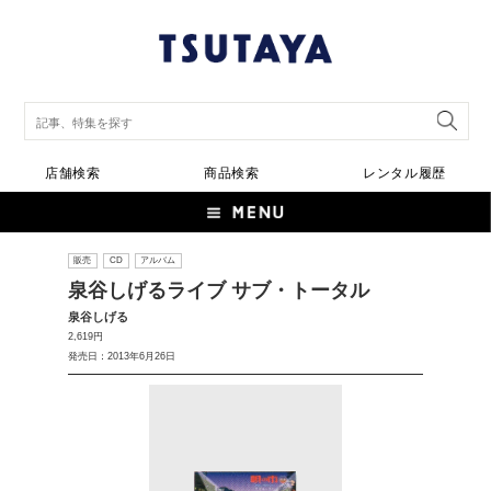
店舗検索
商