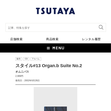
店舗検索
商