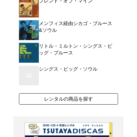
CHESS BEST COLL
代のモダン・ブルース・
が1969年に発表したサ
ンキーに迫る1曲目の「
ト」から出し惜しみなし
るファンキー・ナンバー
ロー・ブルース群などを収
よく行く店舗を登
ンドの輝きを放つ作品。 (
ご利
ご利用店登録に