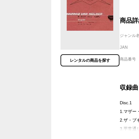
商品詳
ジャンル
JAN
商品番号
レンタルの商品を探す
収録曲
Disc.1
1.マザー
2.ザ・
3.平常通
4.サイ