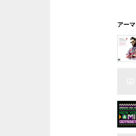
5.ロッ
6.Uドン
アーマ
7.エイリ
8.サマー
9.イース
10.ネセ
11.エン
12.花