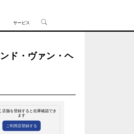
サービス
宅配レンタル
オンラインゲーム
マンド・ヴァン・ヘ
TSUTAYAプレミアムNEXT
蔦屋書店
く店舗を登録すると在庫確認でき
ます
ご利用店登録する